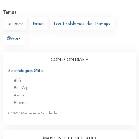
Temas
Tel Aviv
Israel
Los Problemas del Trabajo
@work
CONEXIÓN DIARIA
Scientologists @life
@life
@theOrg
@work
@home
CÓMO Mantenerse Saludable
MANTENTE CONECTADO