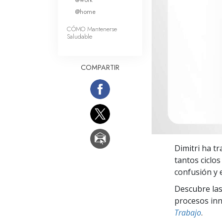
Amor y Odio: ¿Qué es
@home
CÓMO Mantenerse
Saludable
COMPARTIR
Dimitri ha t
tantos ciclos
confusión y 
Descubre las
procesos inno
Trabajo
.