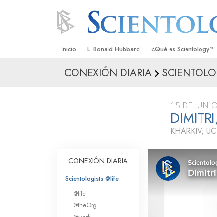
Inicio
L. Ronald Hubbard
¿Qué es Scientology?
CONEXIÓN DIARIA
SCIENTOLO
Creencias y Prácticas
Credos y Códigos de S
15 DE JUNI
Qué dicen los Scientolo
DIMITR
Scientology
KHARKIV, U
Conoce a un Scientolog
Dentro de una Iglesia
CONEXIÓN DIARIA
Los Principios Básicos 
Scientologists @life
@life
Una Introducción a Dian
@theOrg
@work