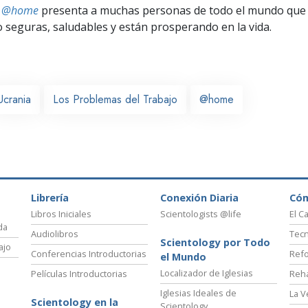
ts @home
presenta a muchas personas de todo el mundo que 
seguras, saludables y están prosperando en la vida.
Ucrania
Los Problemas del Trabajo
@home
Librería
Conexión Diaria
Có
Libros Iniciales
Scientologists @life
El C
da
Audiolibros
Tecn
Scientology por Todo
ajo
Conferencias Introductorias
Refo
el Mundo
Localizador de Iglesias
Películas Introductorias
Reha
Iglesias Ideales de
La V
Scientology en la
Scientology