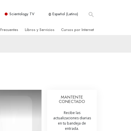
Scientology TV
Español (Latino)
 Frecuentes
Libros y Servicios
Cursos por Internet
es y principios básicos
niciales
Cómo Resolver los Conflictos
una Iglesia
bros
Las Dinámicas de la Existencia
zación de Scientology
ncias Introductorias
Los Componentes de la Comprensión
s Introductorias
Soluciones para un Entorno Peligroso
s Iniciales
Ayudas para Enfermedades y Lesiones
MANTENTE
CONECTADO
anos
La Integridad y la Honestidad
Recibe las
os
El Matrimonio
actualizaciones diarias
en tu bandeja de
La Escala Tonal Emocional
entrada.
tology