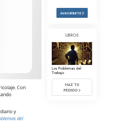
Respuestas a las Drogas
SUSCRÍBETE
Los Niños
Herramientas para el Entorno Laboral
LIBROS
La Ética y las
Condiciones
La Causa de la Supresión
Los Problemas del
Investigaciones
Trabajo
Los Fundamentos de la Organización
HAZ TU
icolaje. Con
PEDIDO
Los Fundamentos de las Relaciones
icando
Públicas
Objetivos y Metas
idiano y
oblemas del
La Tecnología de Estudio