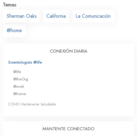
Temas
Sherman Oaks
California
La Comunicación
@home
CONEXIÓN DIARIA
Scientologists @life
@life
@theOrg
@work
@home
CÓMO Mantenerse Saludable
MANTENTE CONECTADO