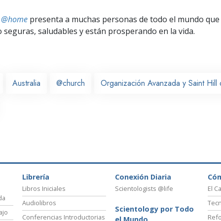
ts @home
presenta a muchas personas de todo el mundo que 
seguras, saludables y están prosperando en la vida.
Australia
@church
Organización Avanzada y Saint Hil
Librería
Conexión Diaria
Có
Libros Iniciales
Scientologists @life
El C
da
Audiolibros
Tecn
Scientology por Todo
ajo
Conferencias Introductorias
Refo
el Mundo