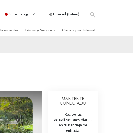
Scientology TV
Español (Latino)
 Frecuentes
Libros y Servicios
Cursos por Internet
es y principios básicos
niciales
Cómo Resolver los Conflictos
una Iglesia
bros
Las Dinámicas de la Existencia
zación de Scientology
ncias Introductorias
Los Componentes de la Comprensión
s Introductorias
Soluciones para un Entorno Peligroso
s Iniciales
Ayudas para Enfermedades y Lesiones
MANTENTE
CONECTADO
anos
La Integridad y la Honestidad
Recibe las
os
El Matrimonio
actualizaciones diarias
en tu bandeja de
La Escala Tonal Emocional
entrada.
tology