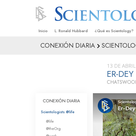
Inicio
L. Ronald Hubbard
¿Qué es Scientology?
CONEXIÓN DIARIA
SCIENTOLO
Creencias y Prácticas
Credos y Códigos de S
13 DE ABRIL
Qué dicen los Scientolo
ER-DEY
Scientology
CHATSWOOD
Conoce a un Scientolog
Dentro de una Iglesia
CONEXIÓN DIARIA
Los Principios Básicos 
Scientologists @life
@life
Una Introducción a Dian
@theOrg
@work