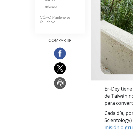
Amor y Odio: ¿Qué es
@home
CÓMO Mantenerse
Saludable
COMPARTIR
Er-Dey tiene
de Taiwán no
para convert
Cada día, po
Scientology) 
misión o gru