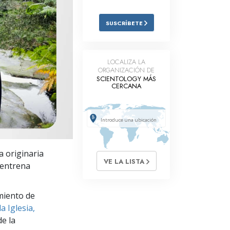
Respuestas a las Drogas
SUSCRÍBETE
Los Niños
Herramientas para el Entorno Laboral
LOCALIZA LA
ORGANIZACIÓN DE
La Ética y las
SCIENTOLOGY MÁS
Condiciones
CERCANA
La Causa de la Supresión
Investigaciones
Los Fundamentos de la Organización
a originaria
VE LA LISTA
Los Fundamentos de las Relaciones
 entrena
Públicas
Objetivos y Metas
miento de
a Iglesia,
La Tecnología de Estudio
e la