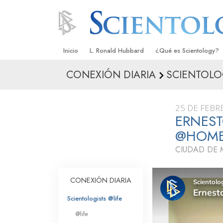
Inicio
L. Ronald Hubbard
¿Qué es Scientology?
CONEXIÓN DIARIA
SCIENTOLO
Creencias y Prácticas
Credos y Códigos de S
25 DE FEBR
Qué dicen los Scientolo
ERNEST
Scientology
@HOM
Conoce a un Scientolog
CIUDAD DE 
Dentro de una Iglesia
CONEXIÓN DIARIA
Los Principios Básicos 
Scientologists @life
Una Introducción a Dian
@life