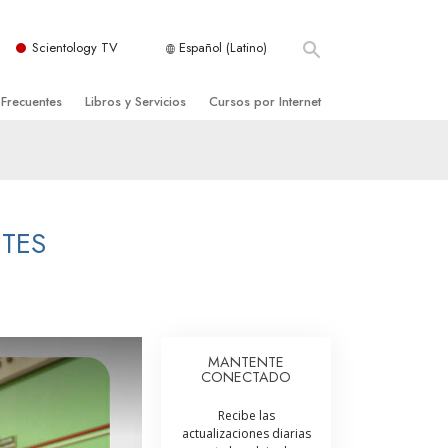
Scientology TV
Español (Latino)
 Frecuentes
Libros y Servicios
Cursos por Internet
es y principios básicos
niciales
Cómo Resolver los Conflictos
una Iglesia
bros
Las Dinámicas de la Existencia
zación de Scientology
ncias Introductorias
Los Componentes de la Comprensión
NTES
s Introductorias
Soluciones para un Entorno Peligroso
s Iniciales
Ayudas para Enfermedades y Lesiones
anos
La Integridad y la Honestidad
MANTENTE
CONECTADO
os
El Matrimonio
Recibe las
La Escala Tonal Emocional
actualizaciones diarias
tology