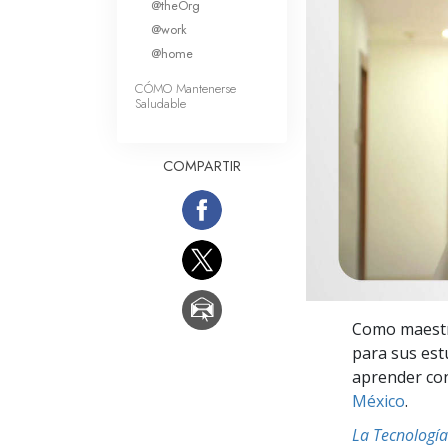
@theOrg
Amor y Odio: ¿Qué es
@work
@home
CÓMO Mantenerse
Saludable
COMPARTIR
Como maestro
para sus est
aprender co
México
.
La Tecnología