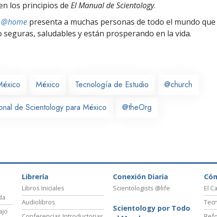
en los principios de
El Manual de Scientology
.
ts @home
presenta a muchas personas de todo el mundo que 
seguras, saludables y están prosperando en la vida.
México
México
Tecnología de Estudio
@church
ional de Scientology para México
@theOrg
Librería
Conexión Diaria
Có
Libros Iniciales
Scientologists @life
El C
da
Audiolibros
Tecn
Scientology por Todo
ajo
Conferencias Introductorias
Refo