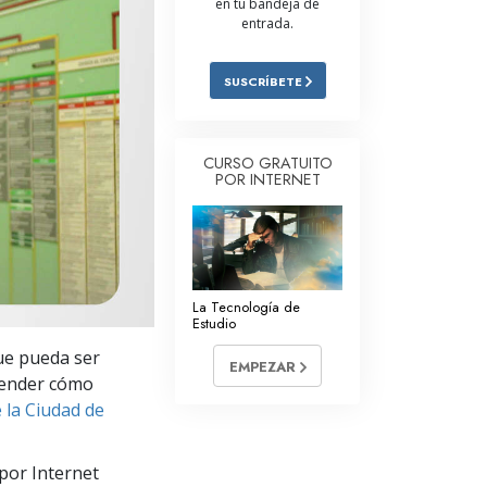
en tu bandeja de
entrada.
Respuestas a las Drogas
Los Niños
SUSCRÍBETE
Herramientas para el Entorno Laboral
La Ética y las
CURSO GRATUITO
Condiciones
POR INTERNET
La Causa de la Supresión
Investigaciones
Los Fundamentos de la Organización
La Tecnología de
Estudio
Los Fundamentos de las Relaciones
ue pueda ser
Públicas
EMPEZAR
render cómo
Objetivos y Metas
e la Ciudad de
La Tecnología de Estudio
por Internet