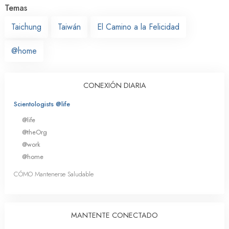
Temas
Taichung
Taiwán
El Camino a la Felicidad
@home
CONEXIÓN DIARIA
Scientologists @life
@life
@theOrg
@work
@home
CÓMO Mantenerse Saludable
MANTENTE CONECTADO