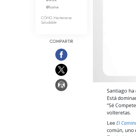
Amor y Odio: ¿Qué es
@home
CÓMO Mantenerse
Saludable
COMPARTIR
Santiago ha 
Está dominan
“Sé Competen
volteretas.
Lee
El Camino
común, uno q