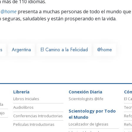
 más de 110 idiomas.
ts @home
presenta a muchas personas de todo el mundo que 
seguras, saludables y están prosperando en la vida.
es
Argentina
El Camino a la Felicidad
@home
Librería
Conexión Diaria
Có
Libros Iniciales
Scientologists @life
El C
da
Audiolibros
Tecn
Scientology por Todo
ajo
Conferencias Introductorias
Refo
el Mundo
Localizador de Iglesias
Películas Introductorias
Reha