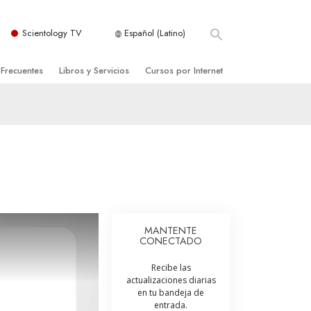
Scientology TV
Español (Latino)
 Frecuentes
Libros y Servicios
Cursos por Internet
es y principios básicos
niciales
Cómo Resolver los Conflictos
una Iglesia
bros
Las Dinámicas de la Existencia
zación de Scientology
ncias Introductorias
Los Componentes de la Comprensión
s Introductorias
Soluciones para un Entorno Peligroso
s Iniciales
Ayudas para Enfermedades y Lesiones
MANTENTE
CONECTADO
anos
La Integridad y la Honestidad
Recibe las
os
El Matrimonio
actualizaciones diarias
en tu bandeja de
La Escala Tonal Emocional
entrada.
tology