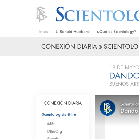
Inicio
L. Ronald Hubbard
¿Qué es Scientology?
CONEXIÓN DIARIA
SCIENTOLO
Creencias y Prácticas
Credos y Códigos de S
18 DE MAYO
Qué dicen los Scientolo
DANDO
Scientology
BUENOS AIR
Conoce a un Scientolog
Dentro de una Iglesia
CONEXIÓN DIARIA
Los Principios Básicos 
Scientologists @life
@life
Una Introducción a Dian
@theOrg
@work