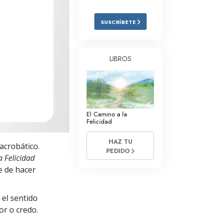
Respuestas a las Drogas
SUSCRÍBETE
Los Niños
Herramientas para el Entorno Laboral
LIBROS
La Ética y las
Condiciones
La Causa de la Supresión
El Camino a la
Investigaciones
Felicidad
Los Fundamentos de la Organización
HAZ TU
acrobático.
PEDIDO
Los Fundamentos de las Relaciones
a Felicidad
Públicas
e de hacer
Objetivos y Metas
 el sentido
La Tecnología de Estudio
or o credo.