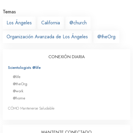
Temas
Los Ángeles
California
@church
Organización Avanzada de Los Ángeles
@theOrg
CONEXIÓN DIARIA
Scientologists @life
@life
@theOrg
@work
@home
CÓMO Mantenerse Saludable
MANTENTE CONECTADO