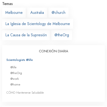
Temas
Melbourne
Australia
@church
La Iglesia de Scientology de Melbourne
La Causa de la Supresión
@theOrg
CONEXIÓN DIARIA
Scientologists @life
@life
@theOrg
@work
@home
CÓMO Mantenerse Saludable