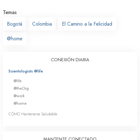
Temas
Bogotá
Colombia
El Camino a la Felicidad
@home
CONEXIÓN DIARIA
Scientologists @life
@life
@theOrg
@work
@home
CÓMO Mantenerse Saludable
MANTENTE CONECTADO