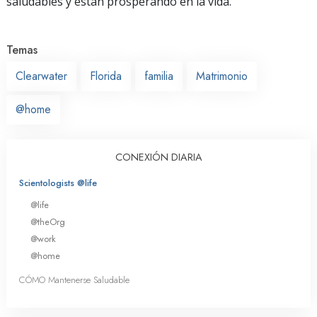
saludables y están prosperando en la vida.
Temas
Clearwater
Florida
familia
Matrimonio
@home
CONEXIÓN DIARIA
Scientologists @life
@life
@theOrg
@work
@home
CÓMO Mantenerse Saludable