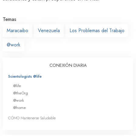
Temas
Maracaibo
Venezuela
Los Problemas del Trabajo
@work
CONEXIÓN DIARIA
Scientologists @life
@life
@theOrg
@work
@home
CÓMO Mantenerse Saludable