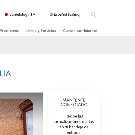
Scientology TV
Español (Latino)
 Frecuentes
Libros y Servicios
Cursos por Internet
es y principios básicos
niciales
Cómo Resolver los Conflictos
una Iglesia
bros
Las Dinámicas de la Existencia
zación de Scientology
ncias Introductorias
Los Componentes de la Comprensión
LIA
s Introductorias
Soluciones para un Entorno Peligroso
s Iniciales
Ayudas para Enfermedades y Lesiones
MANTENTE
CONECTADO
anos
La Integridad y la Honestidad
Recibe las
os
El Matrimonio
actualizaciones diarias
en tu bandeja de
La Escala Tonal Emocional
entrada.
tology