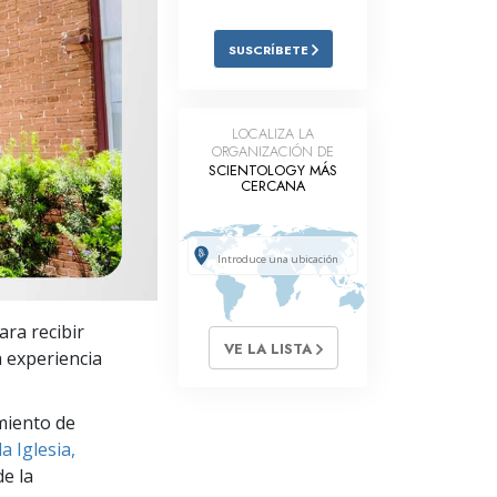
Respuestas a las Drogas
SUSCRÍBETE
Los Niños
Herramientas para el Entorno Laboral
LOCALIZA LA
ORGANIZACIÓN DE
La Ética y las
SCIENTOLOGY MÁS
Condiciones
CERCANA
La Causa de la Supresión
Investigaciones
Los Fundamentos de la Organización
ara recibir
VE LA LISTA
Los Fundamentos de las Relaciones
a experiencia
Públicas
Objetivos y Metas
miento de
a Iglesia,
La Tecnología de Estudio
e la