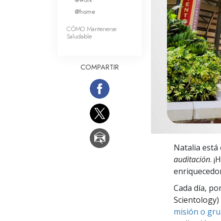
Amor y Odio: ¿Qué es
@home
CÓMO Mantenerse
Saludable
COMPARTIR
Natalia está
auditación
. 
enriquecedor
Cada día, po
Scientology) 
misión o gru