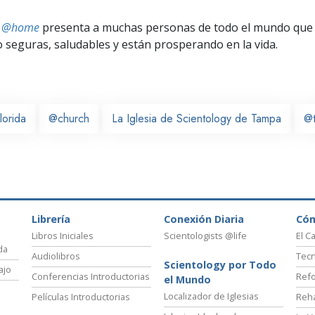
ts @home
presenta a muchas personas de todo el mundo que 
seguras, saludables y están prosperando en la vida.
lorida
@church
La Iglesia de Scientology de Tampa
@
Librería
Conexión Diaria
Có
Libros Iniciales
Scientologists @life
El C
da
Audiolibros
Tecn
Scientology por Todo
ajo
Conferencias Introductorias
Refo
el Mundo
Localizador de Iglesias
Películas Introductorias
Reha