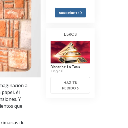
Respuestas a las Drogas
SUSCRÍBETE
Los Niños
Herramientas para el Entorno Laboral
LIBROS
La Ética y las
Condiciones
La Causa de la Supresión
Dianetics: La Tesis
Investigaciones
Original
Los Fundamentos de la Organización
HAZ TU
imaginación a
PEDIDO
Los Fundamentos de las Relaciones
 papel, él
Públicas
nsiones. Y
mientos que
Objetivos y Metas
La Tecnología de Estudio
primarias de