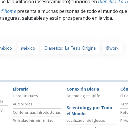
ué la auditación (asesoramiento) funciona en
Dianetics: La T
ts @home
presenta a muchas personas de todo el mundo que 
seguras, saludables y están prosperando en la vida.
México
México
Dianetics: La Tesis Original
@work
Librería
Conexión Diaria
Có
Libros Iniciales
Scientologists @life
El C
da
Audiolibros
Tecn
Scientology por Todo
ajo
Conferencias Introductorias
Refo
el Mundo
Localizador de Iglesias
Películas Introductorias
Reha