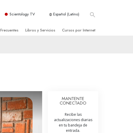
Scientology TV
Español (Latino)
 Frecuentes
Libros y Servicios
Cursos por Internet
es y principios básicos
niciales
Cómo Resolver los Conflictos
una Iglesia
bros
Las Dinámicas de la Existencia
zación de Scientology
ncias Introductorias
Los Componentes de la Comprensión
s Introductorias
Soluciones para un Entorno Peligroso
s Iniciales
Ayudas para Enfermedades y Lesiones
MANTENTE
CONECTADO
anos
La Integridad y la Honestidad
Recibe las
os
El Matrimonio
actualizaciones diarias
en tu bandeja de
La Escala Tonal Emocional
entrada.
tology