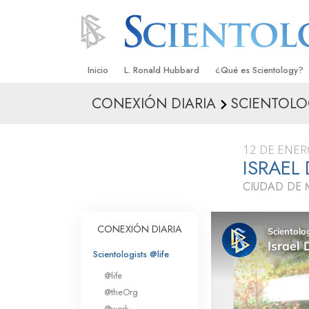
Inicio
L. Ronald Hubbard
¿Qué es Scientology?
CONEXIÓN DIARIA
SCIENTOLO
Creencias y Prácticas
Credos y Códigos de S
12 DE ENER
Qué dicen los Scientolo
ISRAEL
Scientology
CIUDAD DE 
Conoce a un Scientolog
Dentro de una Iglesia
CONEXIÓN DIARIA
Los Principios Básicos 
Scientologists @life
@life
Una Introducción a Dian
@theOrg
@work