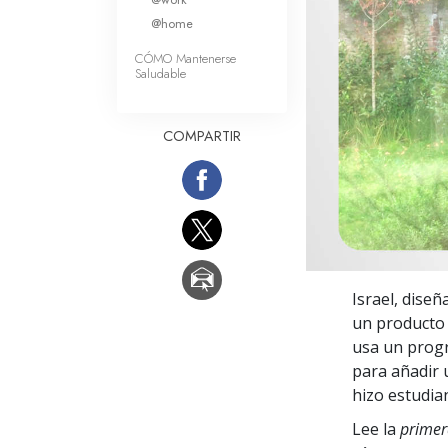
Amor y Odio: ¿Qué es
@home
CÓMO Mantenerse
Saludable
COMPARTIR
Israel, dise
un producto 
usa un progr
para añadir 
hizo estudia
Lee la
primer