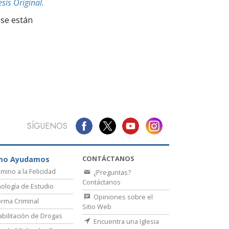
La Comunicación
esis Original
.
se están
SÍGUENOS
CONTÁCTANOS
mo Ayudamos
amino a la Felicidad
¿Preguntas?
Contáctanos
ología de Estudio
Opiniones sobre el
rma Criminal
Sitio Web
bilitación de Drogas
Encuentra una Iglesia