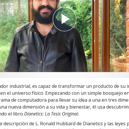
 Grandeza?
ñador industrial, es capaz de transformar un producto de su 
en el universo físico. Empezando con un simple bosquejo en
ama de computadora para llevar su idea a una en tres dime
una nueva dimensión a su vida y bienestar, él usa descubri
ndo el libro
Dianetics: La Tesis Original
.
a
descripción de L. Ronald Hubbard de Dianetics y las leyes 