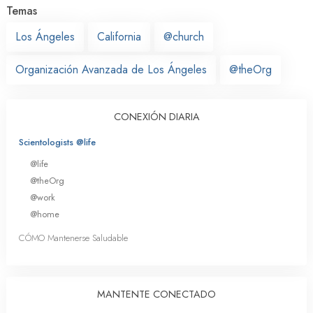
Temas
Los Ángeles
California
@church
Organización Avanzada de Los Ángeles
@theOrg
CONEXIÓN DIARIA
Scientologists @life
@life
@theOrg
@work
@home
CÓMO Mantenerse Saludable
MANTENTE CONECTADO