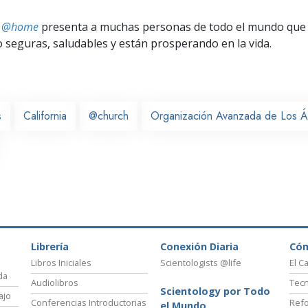
ts @home
presenta a muchas personas de todo el mundo que 
seguras, saludables y están prosperando en la vida.
s
California
@church
Organización Avanzada de Los Á
Librería
Conexión Diaria
Có
Libros Iniciales
Scientologists @life
El C
da
Audiolibros
Tecn
Scientology por Todo
ajo
Conferencias Introductorias
Refo
el Mundo