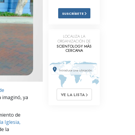
Respuestas a las Drogas
SUSCRÍBETE
Los Niños
Herramientas para el Entorno Laboral
LOCALIZA LA
ORGANIZACIÓN DE
La Ética y las
SCIENTOLOGY MÁS
Condiciones
CERCANA
La Causa de la Supresión
Investigaciones
Los Fundamentos de la Organización
de
VE LA LISTA
Los Fundamentos de las Relaciones
ra imaginó, ya
Públicas
Objetivos y Metas
miento de
a Iglesia,
La Tecnología de Estudio
e la