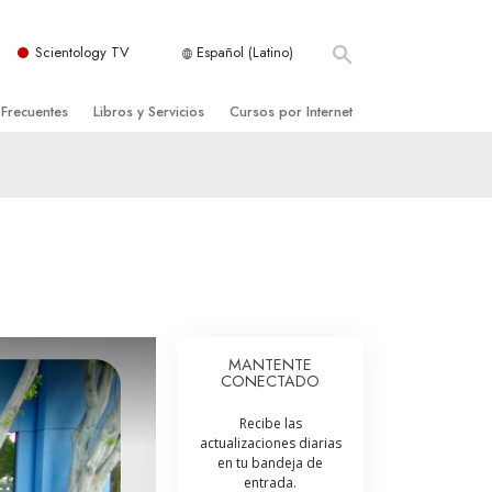
Scientology TV
Español (Latino)
 Frecuentes
Libros y Servicios
Cursos por Internet
es y principios básicos
niciales
Cómo Resolver los Conflictos
una Iglesia
bros
Las Dinámicas de la Existencia
zación de Scientology
ncias Introductorias
Los Componentes de la Comprensión
s Introductorias
Soluciones para un Entorno Peligroso
s Iniciales
Ayudas para Enfermedades y Lesiones
MANTENTE
CONECTADO
anos
La Integridad y la Honestidad
Recibe las
os
El Matrimonio
actualizaciones diarias
en tu bandeja de
La Escala Tonal Emocional
entrada.
tology