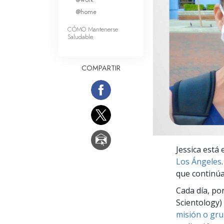
Amor y Odio: ¿Qué es
@home
CÓMO Mantenerse
Saludable
COMPARTIR
Jessica está 
Los Ángeles
que continú
Cada día, po
Scientology) 
misión o gru