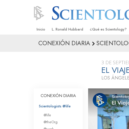
Inicio
L. Ronald Hubbard
¿Qué es Scientology?
CONEXIÓN DIARIA
SCIENTOLO
Creencias y Prácticas
Credos y Códigos de S
3 DE SEPTI
Qué dicen los Scientolo
EL VIA
Scientology
LOS ÁNGELE
Conoce a un Scientolog
Dentro de una Iglesia
CONEXIÓN DIARIA
Los Principios Básicos 
Scientologists @life
@life
Una Introducción a Dian
@theOrg
@work