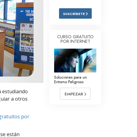
Respuestas a las Drogas
SUSCRÍBETE
Los Niños
Herramientas para el Entorno Laboral
CURSO GRATUITO
POR INTERNET
La Ética y las
Condiciones
La Causa de la Supresión
Investigaciones
Soluciones para un
Entorno Peligroso
Los Fundamentos de la Organización
tá estudiando
EMPEZAR
Los Fundamentos de las Relaciones
uiar a otros
Públicas
Objetivos y Metas
gratuitos por
La Tecnología de Estudio
se están