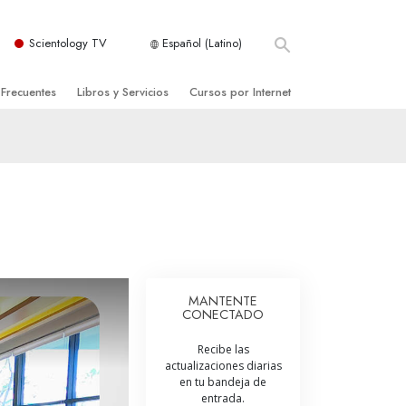
Scientology TV
Español (Latino)
 Frecuentes
Libros y Servicios
Cursos por Internet
es y principios básicos
niciales
Cómo Resolver los Conflictos
una Iglesia
bros
Las Dinámicas de la Existencia
zación de Scientology
ncias Introductorias
Los Componentes de la Comprensión
s Introductorias
Soluciones para un Entorno Peligroso
s Iniciales
Ayudas para Enfermedades y Lesiones
MANTENTE
CONECTADO
anos
La Integridad y la Honestidad
Recibe las
os
El Matrimonio
actualizaciones diarias
en tu bandeja de
La Escala Tonal Emocional
entrada.
tology