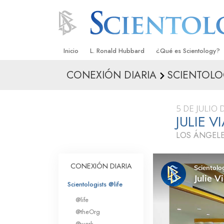
Inicio
L. Ronald Hubbard
¿Qué es Scientology?
CONEXIÓN DIARIA
SCIENTOLO
Creencias y Prácticas
Credos y Códigos de S
5 DE JULIO 
Qué dicen los Scientolo
JULIE 
Scientology
LOS ÁNGELE
Conoce a un Scientolog
Dentro de una Iglesia
CONEXIÓN DIARIA
Los Principios Básicos 
Scientologists @life
@life
Una Introducción a Dian
@theOrg
@work