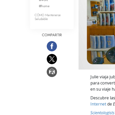
Amor y Odio: ¿Qué es
@home
CÓMO Mantenerse
Saludable
COMPARTIR
Julie viaja j
para convert
en su viaje h
Descubre las
Internet
de
E
Scientologis