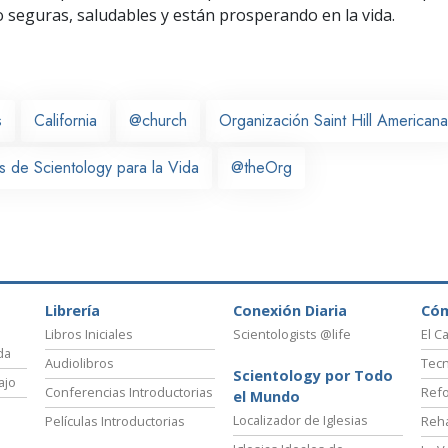
seguras, saludables y están prosperando en la vida.
s
California
@church
Organización Saint Hill Americana
s de Scientology para la Vida
@theOrg
Librería
Conexión Diaria
Có
Libros Iniciales
Scientologists @life
El C
da
Audiolibros
Tecn
Scientology por Todo
ajo
Conferencias Introductorias
Refo
el Mundo
Localizador de Iglesias
Películas Introductorias
Reha