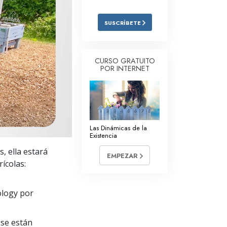
Respuestas a las Drogas
SUSCRÍBETE
Los Niños
Herramientas para el Entorno Laboral
CURSO GRATUITO
POR INTERNET
La Ética y las
Condiciones
La Causa de la Supresión
Investigaciones
Las Dinámicas de la
Existencia
Los Fundamentos de la Organización
, ella estará
EMPEZAR
Los Fundamentos de las Relaciones
ícolas:
Públicas
Objetivos y Metas
ology por
La Tecnología de Estudio
se están