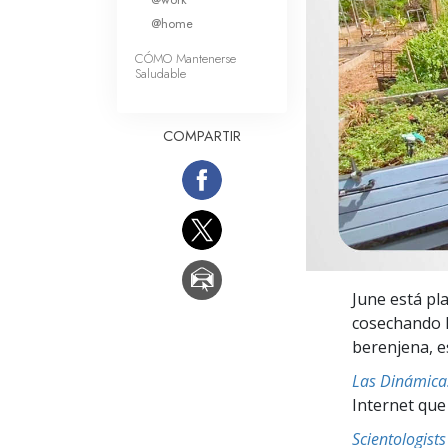
Amor y Odio: ¿Qué es
@home
CÓMO Mantenerse
Saludable
COMPARTIR
June está pl
cosechando l
berenjena, e
Las Dinámicas
Internet que
Scientologis