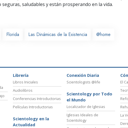
seguras, saludables y están prosperando en la vida.
Florida
Las Dinámicas de la Existencia
@home
Librería
Conexión Diaria
Có
Libros Iniciales
Scientologists @life
El C
da
Audiolibros
Tecn
Scientology por Todo
ajo
Conferencias Introductorias
Refo
el Mundo
Localizador de Iglesias
Películas Introductorias
Reha
Iglesias Ideales de
La V
Scientology en la
Scientology
Der
Actualidad