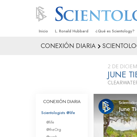
Inicio
L. Ronald Hubbard
¿Qué es Scientology?
CONEXIÓN DIARIA
SCIENTOLO
Creencias y Prácticas
Credos y Códigos de S
2 DE DICIE
Qué dicen los Scientolo
JUNE T
Scientology
CLEARWATER
Conoce a un Scientolog
Dentro de una Iglesia
CONEXIÓN DIARIA
Los Principios Básicos 
Scientologists @life
@life
Una Introducción a Dian
@theOrg
@work