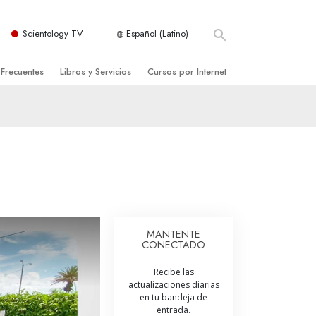
Scientology TV
Español (Latino)
 Frecuentes
Libros y Servicios
Cursos por Internet
es y principios básicos
niciales
Cómo Resolver los Conflictos
una Iglesia
bros
Las Dinámicas de la Existencia
zación de Scientology
ncias Introductorias
Los Componentes de la Comprensión
s Introductorias
Soluciones para un Entorno Peligroso
s Iniciales
Ayudas para Enfermedades y Lesiones
MANTENTE
CONECTADO
anos
La Integridad y la Honestidad
Recibe las
os
El Matrimonio
actualizaciones diarias
en tu bandeja de
La Escala Tonal Emocional
entrada.
tology