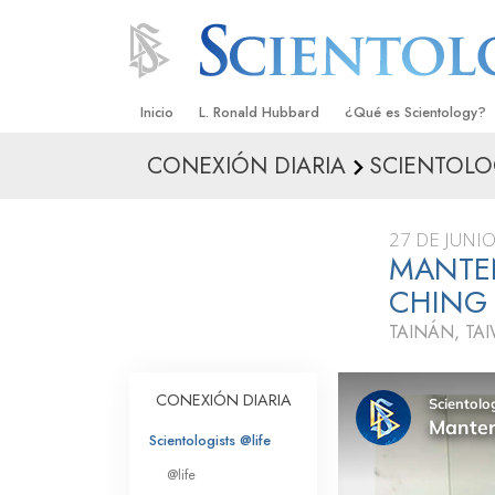
Inicio
L. Ronald Hubbard
¿Qué es Scientology?
CONEXIÓN DIARIA
SCIENTOLO
Creencias y Prácticas
Credos y Códigos de S
27 DE JUNI
Qué dicen los Scientolo
MANTE
Scientology
CHING
Conoce a un Scientolog
TAINÁN, TA
Dentro de una Iglesia
CONEXIÓN DIARIA
Los Principios Básicos 
Scientologists @life
Una Introducción a Dian
@life