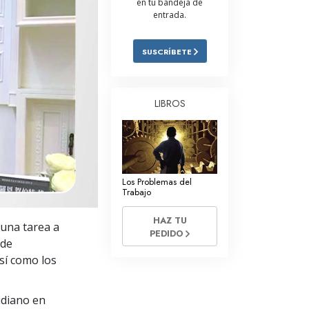
en tu bandeja de
entrada.
Respuestas a las Drogas
Los Niños
SUSCRÍBETE
Herramientas para el Entorno Laboral
La Ética y las
LIBROS
Condiciones
La Causa de la Supresión
Investigaciones
Los Problemas del
Los Fundamentos de la Organización
Trabajo
Los Fundamentos de las Relaciones
HAZ TU
una tarea a
Públicas
PEDIDO
 de
Objetivos y Metas
sí como los
La Tecnología de Estudio
idiano en