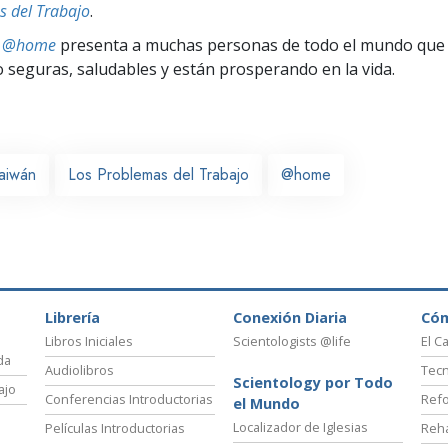
s del Trabajo
.
ts @home
presenta a muchas personas de todo el mundo que 
seguras, saludables y están prosperando en la vida.
aiwán
Los Problemas del Trabajo
@home
Librería
Conexión Diaria
Có
Libros Iniciales
Scientologists @life
El C
da
Audiolibros
Tecn
Scientology por Todo
ajo
Conferencias Introductorias
Refo
el Mundo
Localizador de Iglesias
Películas Introductorias
Reha