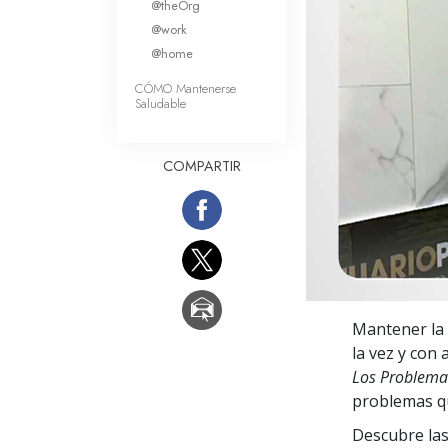
@theOrg
Amor y Odio: ¿Qué es
@work
@home
CÓMO Mantenerse
Saludable
COMPARTIR
Mantener la 
la vez y con
Los Problema
problemas qu
Descubre las