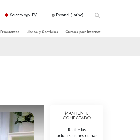
Scientology TV
Español (Latino)
 Frecuentes
Libros y Servicios
Cursos por Internet
es y principios básicos
niciales
Cómo Resolver los Conflictos
una Iglesia
bros
Las Dinámicas de la Existencia
zación de Scientology
ncias Introductorias
Los Componentes de la Comprensión
s Introductorias
Soluciones para un Entorno Peligroso
s Iniciales
Ayudas para Enfermedades y Lesiones
anos
La Integridad y la Honestidad
MANTENTE
CONECTADO
os
El Matrimonio
Recibe las
La Escala Tonal Emocional
actualizaciones diarias
tology