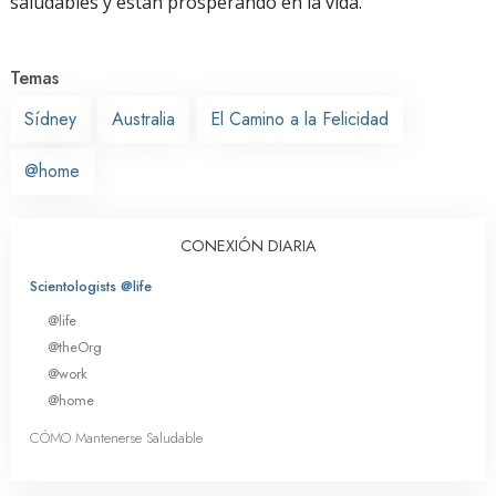
saludables y están prosperando en la vida.
Temas
Sídney
Australia
El Camino a la Felicidad
@home
CONEXIÓN DIARIA
Scientologists @life
@life
@theOrg
@work
@home
CÓMO Mantenerse Saludable