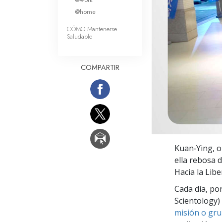
Amor y Odio: ¿Qué es
@home
CÓMO Mantenerse
Saludable
COMPARTIR
Kuan‑Ying, o
ella rebosa d
Hacia la Libe
Cada día, po
Scientology) 
misión o gru