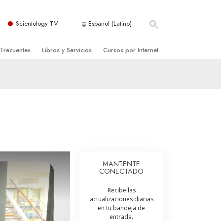
Scientology TV
Español (Latino)
 Frecuentes
Libros y Servicios
Cursos por Internet
es y principios básicos
niciales
Cómo Resolver los Conflictos
una Iglesia
bros
Las Dinámicas de la Existencia
zación de Scientology
ncias Introductorias
Los Componentes de la Comprensión
s Introductorias
Soluciones para un Entorno Peligroso
s Iniciales
Ayudas para Enfermedades y Lesiones
MANTENTE
CONECTADO
anos
La Integridad y la Honestidad
Recibe las
os
El Matrimonio
actualizaciones diarias
en tu bandeja de
La Escala Tonal Emocional
entrada.
tology