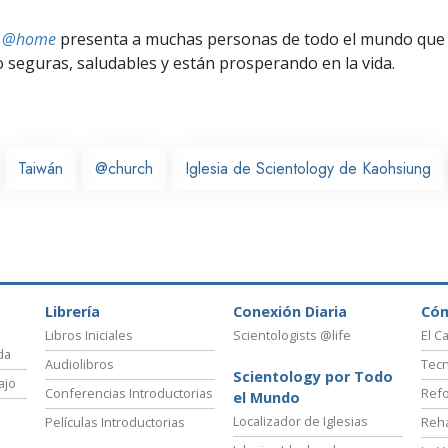
ts @home
presenta a muchas personas de todo el mundo que 
seguras, saludables y están prosperando en la vida.
Taiwán
@church
Iglesia de Scientology de Kaohsiung
Librería
Conexión Diaria
Có
Libros Iniciales
Scientologists @life
El C
da
Audiolibros
Tecn
Scientology por Todo
ajo
Conferencias Introductorias
Refo
el Mundo
Localizador de Iglesias
Películas Introductorias
Reha