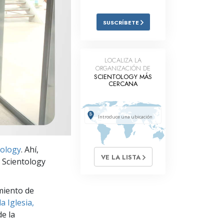
Respuestas a las Drogas
SUSCRÍBETE
Los Niños
Herramientas para el Entorno Laboral
LOCALIZA LA
ORGANIZACIÓN DE
La Ética y las
SCIENTOLOGY MÁS
Condiciones
CERCANA
La Causa de la Supresión
Investigaciones
Los Fundamentos de la Organización
tology
. Ahí,
VE LA LISTA
Los Fundamentos de las Relaciones
 Scientology
Públicas
Objetivos y Metas
miento de
a Iglesia,
La Tecnología de Estudio
e la