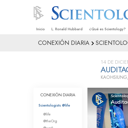
Inicio
L. Ronald Hubbard
¿Qué es Scientology?
CONEXIÓN DIARIA
SCIENTOLO
Creencias y Prácticas
Credos y Códigos de S
14 DE DICI
Qué dicen los Scientolo
AUDITA
Scientology
KAOHSIUNG,
Conoce a un Scientolog
Dentro de una Iglesia
CONEXIÓN DIARIA
Los Principios Básicos 
Scientologists @life
@life
Una Introducción a Dian
@theOrg
@work