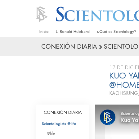
Inicio
L. Ronald Hubbard
¿Qué es Scientology?
CONEXIÓN DIARIA
SCIENTOLO
Creencias y Prácticas
Credos y Códigos de S
17 DE DICI
Qué dicen los Scientolo
KUO YA
Scientology
@HOM
Conoce a un Scientolog
KAOHSIUNG,
Dentro de una Iglesia
CONEXIÓN DIARIA
Los Principios Básicos 
Scientologists @life
Una Introducción a Dian
@life