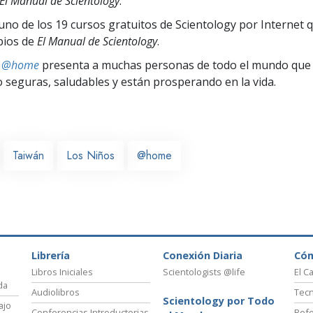
El Manual de Scientology
.
uno de los 19 cursos gratuitos de Scientology por Internet 
ipios de
El Manual de Scientology
.
ts @home
presenta a muchas personas de todo el mundo que 
seguras, saludables y están prosperando en la vida.
Taiwán
Los Niños
@home
Librería
Conexión Diaria
Có
Libros Iniciales
Scientologists @life
El C
da
Audiolibros
Tecn
Scientology por Todo
ajo
Conferencias Introductorias
Refo