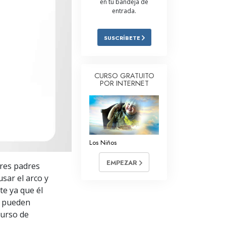
en tu bandeja de
entrada.
Respuestas a las Drogas
Los Niños
SUSCRÍBETE
Herramientas para el Entorno Laboral
La Ética y las
CURSO GRATUITO
Condiciones
POR INTERNET
La Causa de la Supresión
Investigaciones
Los Fundamentos de la Organización
Los Niños
Los Fundamentos de las Relaciones
EMPEZAR
res padres
Públicas
sar el arco y
Objetivos y Metas
te ya que él
e pueden
La Tecnología de Estudio
curso de