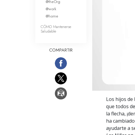
@theOrg
Amor y Odio: ¿Qué es
@work
@home
CÓMO Mantenerse
Saludable
COMPARTIR
Los hijos de
que todos de
la flecha, ¡d
ha cambiado 
ayudarte a s