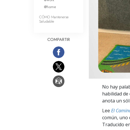
Amor y Odio: ¿Qué es
@home
CÓMO Mantenerse
Saludable
COMPARTIR
No hay palab
habilidad de
anota un sól
Lee
El Camino
común, uno q
Traducido en