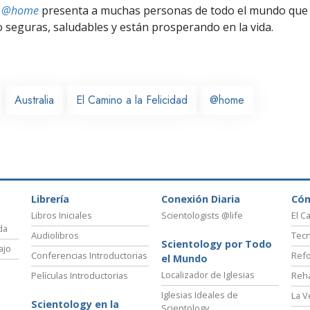
ts @home
presenta a muchas personas de todo el mundo que 
seguras, saludables y están prosperando en la vida.
Australia
El Camino a la Felicidad
@home
Librería
Conexión Diaria
Có
Libros Iniciales
Scientologists @life
El C
da
Audiolibros
Tecn
Scientology por Todo
ajo
Conferencias Introductorias
Refo
el Mundo
Localizador de Iglesias
Películas Introductorias
Reha
Iglesias Ideales de
La V
Scientology en la
Scientology