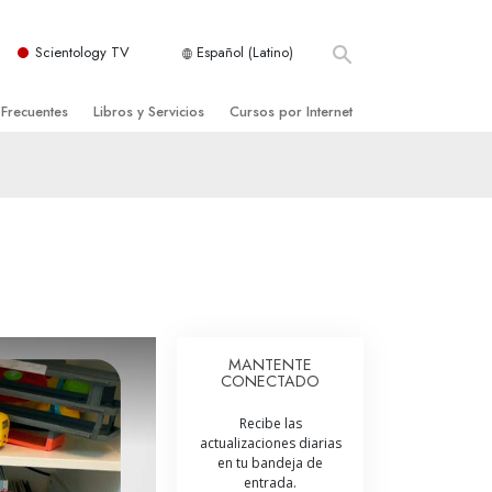
Scientology TV
Español (Latino)
 Frecuentes
Libros y Servicios
Cursos por Internet
es y principios básicos
niciales
Cómo Resolver los Conflictos
una Iglesia
bros
Las Dinámicas de la Existencia
zación de Scientology
ncias Introductorias
Los Componentes de la Comprensión
s Introductorias
Soluciones para un Entorno Peligroso
s Iniciales
Ayudas para Enfermedades y Lesiones
MANTENTE
CONECTADO
anos
La Integridad y la Honestidad
Recibe las
os
El Matrimonio
actualizaciones diarias
en tu bandeja de
La Escala Tonal Emocional
entrada.
tology