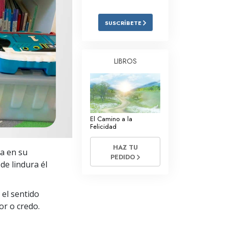
Respuestas a las Drogas
SUSCRÍBETE
Los Niños
Herramientas para el Entorno Laboral
LIBROS
La Ética y las
Condiciones
La Causa de la Supresión
El Camino a la
Investigaciones
Felicidad
Los Fundamentos de la Organización
HAZ TU
ra en su
PEDIDO
Los Fundamentos de las Relaciones
de lindura él
Públicas
Objetivos y Metas
 el sentido
or o credo.
La Tecnología de Estudio