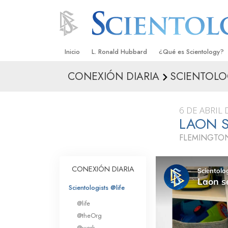
Inicio
L. Ronald Hubbard
¿Qué es Scientology?
CONEXIÓN DIARIA
SCIENTOLO
Creencias y Prácticas
Credos y Códigos de S
6 DE ABRIL 
Qué dicen los Scientolo
LAON 
Scientology
FLEMINGTON
Conoce a un Scientolog
Dentro de una Iglesia
CONEXIÓN DIARIA
Los Principios Básicos 
Scientologists @life
@life
Una Introducción a Dian
@theOrg
@work