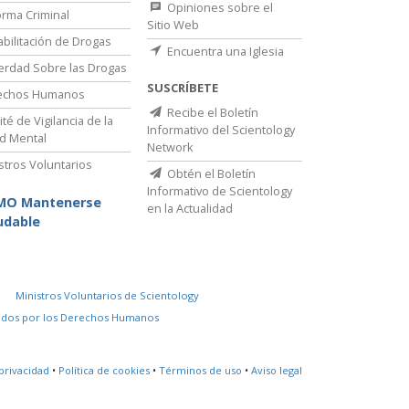
Opiniones sobre el
rma Criminal
Sitio Web
bilitación de Drogas
Encuentra una Iglesia
erdad Sobre las Drogas
SUSCRÍBETE
echos Humanos
Recibe el Boletín
té de Vigilancia de la
Informativo del Scientology
d Mental
Network
stros Voluntarios
Obtén el Boletín
Informativo de Scientology
MO Mantenerse
en la Actualidad
udable
Ministros Voluntarios de Scientology
idos por los Derechos Humanos
privacidad
•
Política de cookies
•
Términos de uso
•
Aviso legal