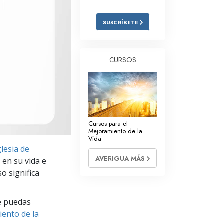
Respuestas a las Drogas
SUSCRÍBETE
Los Niños
Herramientas para el Entorno Laboral
CURSOS
La Ética y las
Condiciones
La Causa de la Supresión
Investigaciones
Cursos para el
Mejoramiento de la
Los Fundamentos de la Organización
Vida
glesia de
Los Fundamentos de las Relaciones
AVERIGUA MÁS
 en su vida e
Públicas
o significa
Objetivos y Metas
e puedas
La Tecnología de Estudio
iento de la