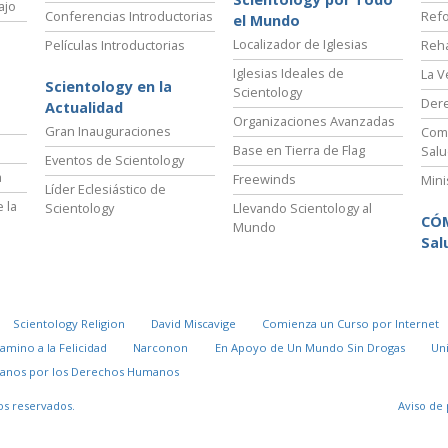
ajo
Conferencias Introductorias
Refo
el Mundo
Localizador de Iglesias
Películas Introductorias
Reha
Iglesias Ideales de
La V
Scientology en la
Scientology
Der
Actualidad
Organizaciones Avanzadas
Gran Inauguraciones
Comi
Base en Tierra de Flag
Salu
Eventos de Scientology
a
Freewinds
Mini
Líder Eclesiástico de
 la
Scientology
Llevando Scientology al
CÓ
Mundo
Sal
Scientology Religion
David Miscavige
Comienza un Curso por Internet
Camino a la Felicidad
Narconon
En Apoyo de Un Mundo Sin Drogas
Un
danos por los Derechos Humanos
os reservados.
Aviso de 