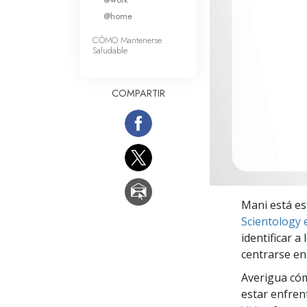
Amor y Odio: ¿Qué es
@home
CÓMO Mantenerse
Saludable
COMPARTIR
Mani está es
Scientology
identificar 
centrarse en
Averigua cóm
estar enfren