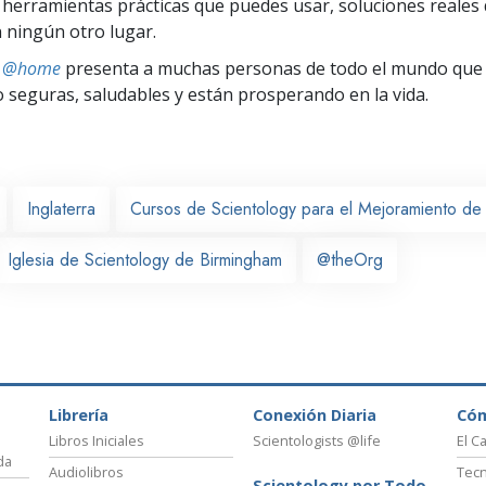
herramientas prácticas que puedes usar, soluciones reales 
 ningún otro lugar.
ts @home
presenta a muchas personas de todo el mundo que 
seguras, saludables y están prosperando en la vida.
Inglaterra
Cursos de Scientology para el Mejoramiento de 
Iglesia de Scientology de Birmingham
@theOrg
Librería
Conexión Diaria
Có
Libros Iniciales
Scientologists @life
El C
da
Audiolibros
Tecn
Scientology por Todo