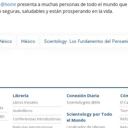
ts @home
presenta a muchas personas de todo el mundo que 
seguras, saludables y están prosperando en la vida.
México
México
Scientology: Los Fundamentos del Pensam
Librería
Conexión Diaria
Có
Libros Iniciales
Scientologists @life
El C
da
Audiolibros
Tecn
Scientology por Todo
ajo
Conferencias Introductorias
Refo
el Mundo
Localizador de Iglesias
Películas Introductorias
Reha