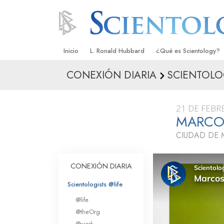
Inicio
L. Ronald Hubbard
¿Qué es Scientology?
CONEXIÓN DIARIA
SCIENTOLO
Creencias y Prácticas
Credos y Códigos de S
21 DE FEBR
Qué dicen los Scientolo
MARCOS
Scientology
CIUDAD DE 
Conoce a un Scientolog
Dentro de una Iglesia
CONEXIÓN DIARIA
Los Principios Básicos 
Scientologists @life
@life
Una Introducción a Dian
@theOrg
@work