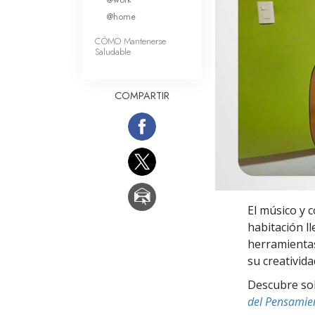
Amor y Odio: ¿Qué es
@home
CÓMO Mantenerse
Saludable
COMPARTIR
El músico y 
habitación l
herramientas
su creativid
Descubre sobr
del Pensamie