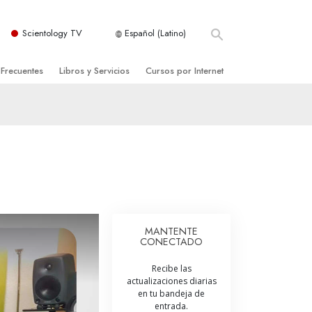
Scientology TV
Español (Latino)
 Frecuentes
Libros y Servicios
Cursos por Internet
es y principios básicos
niciales
Cómo Resolver los Conflictos
una Iglesia
bros
Las Dinámicas de la Existencia
zación de Scientology
ncias Introductorias
Los Componentes de la Comprensión
s Introductorias
Soluciones para un Entorno Peligroso
s Iniciales
Ayudas para Enfermedades y Lesiones
MANTENTE
CONECTADO
anos
La Integridad y la Honestidad
Recibe las
os
El Matrimonio
actualizaciones diarias
en tu bandeja de
La Escala Tonal Emocional
entrada.
tology