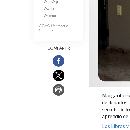
@theOrg
Amor y Odio: ¿Qué es
@work
@home
CÓMO Mantenerse
Saludable
COMPARTIR
Margarita co
de llenarlos
secreto de lo
aprendió de
Los Libros y