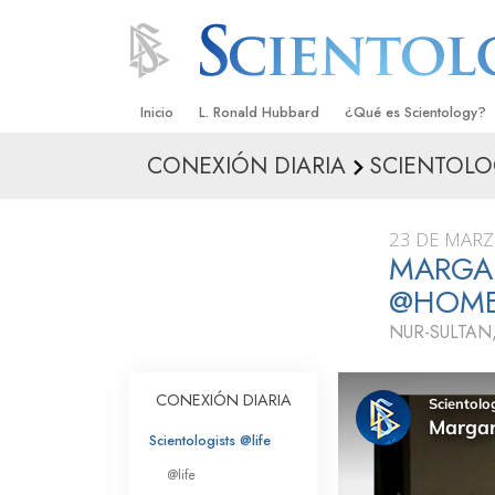
Inicio
L. Ronald Hubbard
¿Qué es Scientology?
CONEXIÓN DIARIA
SCIENTOLO
Creencias y Prácticas
Credos y Códigos de S
23 DE MARZ
Qué dicen los Scientolo
MARGAR
Scientology
@HOM
Conoce a un Scientolog
NUR-SULTAN,
Dentro de una Iglesia
CONEXIÓN DIARIA
Los Principios Básicos 
Scientologists @life
Una Introducción a Dian
@life