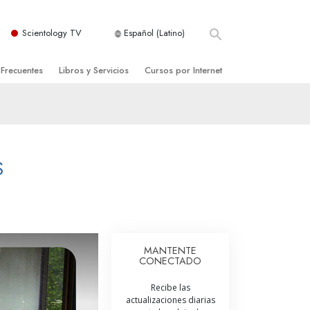
Scientology TV
Español (Latino)
 Frecuentes
Libros y Servicios
Cursos por Internet
es y principios básicos
niciales
Cómo Resolver los Conflictos
una Iglesia
bros
Las Dinámicas de la Existencia
zación de Scientology
ncias Introductorias
Los Componentes de la Comprensión
S
s Introductorias
Soluciones para un Entorno Peligroso
s Iniciales
Ayudas para Enfermedades y Lesiones
anos
La Integridad y la Honestidad
MANTENTE
CONECTADO
os
El Matrimonio
Recibe las
La Escala Tonal Emocional
actualizaciones diarias
tology