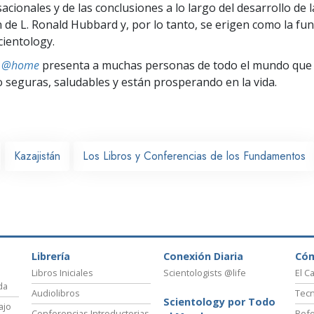
cionales y de las conclusiones a lo largo del desarrollo de l
n de L. Ronald Hubbard y, por lo tanto, se erigen como la fun
cientology.
ts @home
presenta a muchas personas de todo el mundo que 
seguras, saludables y están prosperando en la vida.
Kazajistán
Los Libros y Conferencias de los Fundamentos
Librería
Conexión Diaria
Có
Libros Iniciales
Scientologists @life
El C
da
Audiolibros
Tecn
Scientology por Todo
ajo
Conferencias Introductorias
Refo