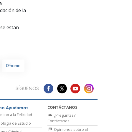
La Comunicación
a
dación de la
se están
@home
SÍGUENOS
CONTÁCTANOS
mo Ayudamos
amino a la Felicidad
¿Preguntas?
Contáctanos
ología de Estudio
Opiniones sobre el
rma Criminal