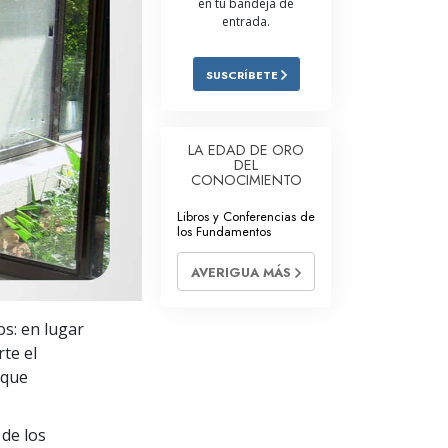
en tu bandeja de
entrada.
Respuestas a las Drogas
Los Niños
SUSCRÍBETE
Herramientas para el Entorno Laboral
La Ética y las
LA EDAD DE ORO
Condiciones
DEL
CONOCIMIENTO
La Causa de la Supresión
Libros y Conferencias de
los Fundamentos
Investigaciones
AVERIGUA MÁS
Los Fundamentos de la Organización
Los Fundamentos de las Relaciones
s: en lugar
Públicas
te el
Objetivos y Metas
 que
La Tecnología de Estudio
de los