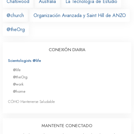
Chatswood
Australia
La Tecnología de Estudio
@church
Organización Avanzada y Saint Hill de ANZO
@theOrg
CONEXIÓN DIARIA
Scientologists @life
@life
@theOrg
@work
@home
CÓMO Mantenerse Saludable
MANTENTE CONECTADO