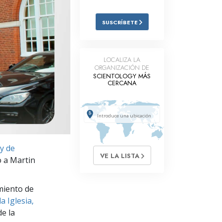
Respuestas a las Drogas
SUSCRÍBETE
Los Niños
Herramientas para el Entorno Laboral
LOCALIZA LA
ORGANIZACIÓN DE
La Ética y las
SCIENTOLOGY MÁS
Condiciones
CERCANA
La Causa de la Supresión
Investigaciones
Los Fundamentos de la Organización
gy de
VE LA LISTA
Los Fundamentos de las Relaciones
o a Martin
Públicas
Objetivos y Metas
miento de
a Iglesia,
La Tecnología de Estudio
e la