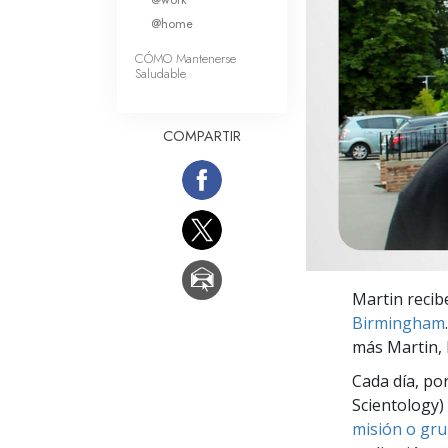
Amor y Odio: ¿Qué es
@home
CÓMO Mantenerse
Saludable
COMPARTIR
Martin recib
Birmingham
más Martin, 
Cada día, po
Scientology) 
misión o gru