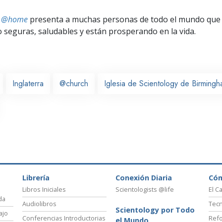
ts @home
presenta a muchas personas de todo el mundo que 
seguras, saludables y están prosperando en la vida.
Inglaterra
@church
Iglesia de Scientology de Birming
Librería
Conexión Diaria
Có
Libros Iniciales
Scientologists @life
El C
da
Audiolibros
Tecn
Scientology por Todo
ajo
Conferencias Introductorias
Refo
el Mundo