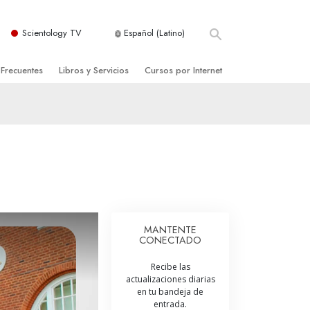
Scientology TV
Español (Latino)
 Frecuentes
Libros y Servicios
Cursos por Internet
es y principios básicos
niciales
Cómo Resolver los Conflictos
una Iglesia
bros
Las Dinámicas de la Existencia
zación de Scientology
ncias Introductorias
Los Componentes de la Comprensión
s Introductorias
Soluciones para un Entorno Peligroso
s Iniciales
Ayudas para Enfermedades y Lesiones
MANTENTE
CONECTADO
anos
La Integridad y la Honestidad
Recibe las
os
El Matrimonio
actualizaciones diarias
en tu bandeja de
La Escala Tonal Emocional
entrada.
tology