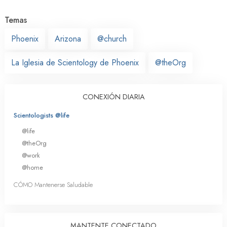
Temas
Phoenix
Arizona
@church
La Iglesia de Scientology de Phoenix
@theOrg
CONEXIÓN DIARIA
Scientologists @life
@life
@theOrg
@work
@home
CÓMO Mantenerse Saludable
MANTENTE CONECTADO