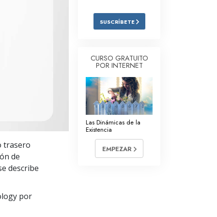
Respuestas a las Drogas
SUSCRÍBETE
Los Niños
Herramientas para el Entorno Laboral
CURSO GRATUITO
POR INTERNET
La Ética y las
Condiciones
La Causa de la Supresión
Investigaciones
Las Dinámicas de la
Existencia
Los Fundamentos de la Organización
o trasero
EMPEZAR
Los Fundamentos de las Relaciones
ión de
Públicas
se describe
Objetivos y Metas
ology por
La Tecnología de Estudio