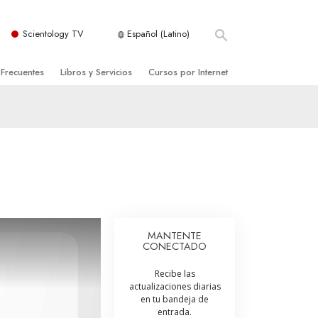
Scientology TV
Español (Latino)
 Frecuentes
Libros y Servicios
Cursos por Internet
es y principios básicos
niciales
Cómo Resolver los Conflictos
una Iglesia
bros
Las Dinámicas de la Existencia
zación de Scientology
ncias Introductorias
Los Componentes de la Comprensión
s Introductorias
Soluciones para un Entorno Peligroso
s Iniciales
Ayudas para Enfermedades y Lesiones
MANTENTE
CONECTADO
anos
La Integridad y la Honestidad
Recibe las
os
El Matrimonio
actualizaciones diarias
en tu bandeja de
La Escala Tonal Emocional
entrada.
tology