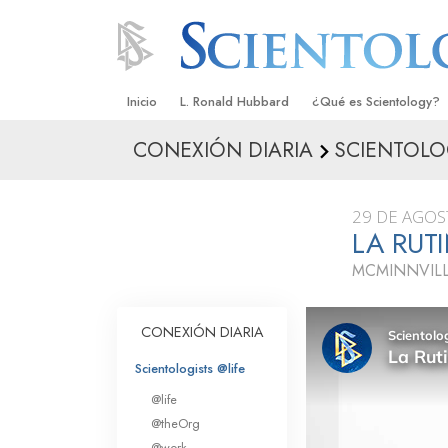
Inicio
L. Ronald Hubbard
¿Qué es Scientology?
CONEXIÓN DIARIA
SCIENTOLO
Creencias y Prácticas
Credos y Códigos de S
29 DE AGOS
Qué dicen los Scientolo
LA RUT
Scientology
MCMINNVILL
Conoce a un Scientolog
Dentro de una Iglesia
CONEXIÓN DIARIA
Los Principios Básicos 
Scientologists @life
@life
Una Introducción a Dian
@theOrg
@work