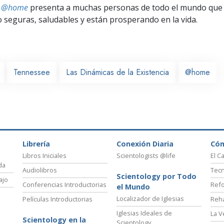
ts @home
presenta a muchas personas de todo el mundo que 
seguras, saludables y están prosperando en la vida.
Tennessee
Las Dinámicas de la Existencia
@home
Librería
Conexión Diaria
Có
Libros Iniciales
Scientologists @life
El C
da
Audiolibros
Tecn
Scientology por Todo
ajo
Conferencias Introductorias
Refo
el Mundo
Localizador de Iglesias
Películas Introductorias
Reha
Iglesias Ideales de
La V
Scientology en la
Scientology