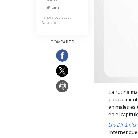
Amor y Odio: ¿Qué es
@home
CÓMO Mantenerse
Saludable
COMPARTIR
La rutina ma
para alimenta
animales es 
en el capítul
Las Dinámicas
Internet que