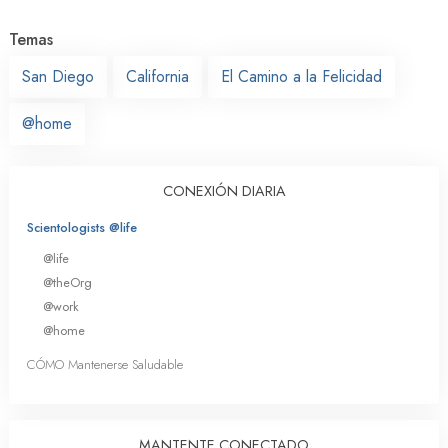
Temas
San Diego
California
El Camino a la Felicidad
@home
CONEXIÓN DIARIA
Scientologists @life
@life
@theOrg
@work
@home
CÓMO Mantenerse Saludable
MANTENTE CONECTADO