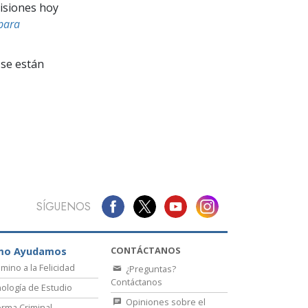
La Comunicación
isiones hoy
para
se están
SÍGUENOS
CONTÁCTANOS
mo Ayudamos
amino a la Felicidad
¿Preguntas?
Contáctanos
ología de Estudio
Opiniones sobre el
rma Criminal