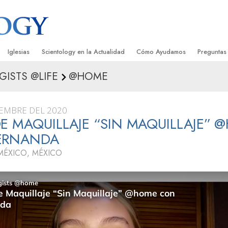
Iglesias
Scientology en la Actualidad
Cómo Ayudamos
Preguntas
GISTS @LIFE
@HOME
Encontrar una Iglesia
Gran Inauguraciones
El Camino a la Felicidad
Antecedent
Libros I
cientology
Iglesias Ideales de Scientology
Eventos de Scientology
Applied Scholastics
Dentro de 
Audioli
IEMBRE DEL 2020
gists acerca de
Organizaciones Avanzadas
David Miscavige: Líder Eclesiástico de
Criminon
La Organi
Confere
E MAQUILLAJE “SIN MAQUILLAJE” 
Scientology
ERNANDA
Base en Tierra de Flag
Narconon
Película
ist
MÉXICO, MÉXICO
Freewinds
La Verdad Sobre las Drogas
Servicio
Llevando Scientology al Mundo
Unidos por los Derechos Hum
de Scientology
Comisión de Ciudadanos por l
ética
Derechos Humanos
Ministros Voluntarios de Scien