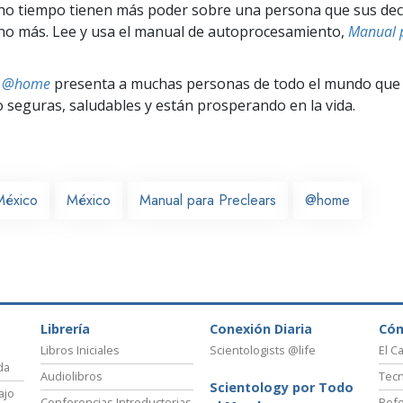
ho tiempo tienen más poder sobre una persona que sus dec
ho más. Lee y usa el manual de autoprocesamiento,
Manual 
ts @home
presenta a muchas personas de todo el mundo que 
seguras, saludables y están prosperando en la vida.
México
México
Manual para Preclears
@home
Librería
Conexión Diaria
Có
Libros Iniciales
Scientologists @life
El C
da
Audiolibros
Tecn
Scientology por Todo
ajo
Conferencias Introductorias
Refo