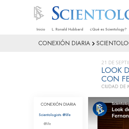
Inicio
L. Ronald Hubbard
¿Qué es Scientology?
CONEXIÓN DIARIA
SCIENTOLO
Creencias y Prácticas
Credos y Códigos de S
21 DE SEPT
Qué dicen los Scientolo
LOOK D
Scientology
CON F
Conoce a un Scientolog
CIUDAD DE 
Dentro de una Iglesia
CONEXIÓN DIARIA
Los Principios Básicos 
Scientologists @life
Una Introducción a Dian
@life