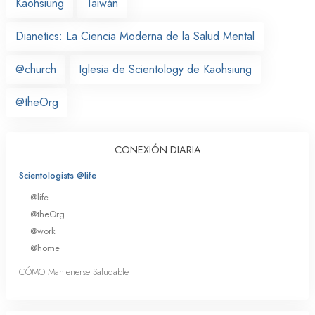
Kaohsiung
Taiwán
Dianetics: La Ciencia Moderna de la Salud Mental
@church
Iglesia de Scientology de Kaohsiung
@theOrg
CONEXIÓN DIARIA
Scientologists @life
@life
@theOrg
@work
@home
CÓMO Mantenerse Saludable