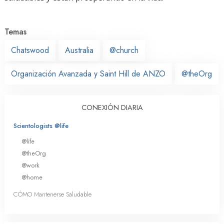
Temas
Chatswood
Australia
@church
Organización Avanzada y Saint Hill de ANZO
@theOrg
CONEXIÓN DIARIA
Scientologists @life
@life
@theOrg
@work
@home
CÓMO Mantenerse Saludable