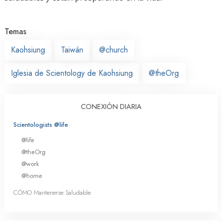
Temas
Kaohsiung
Taiwán
@church
Iglesia de Scientology de Kaohsiung
@theOrg
CONEXIÓN DIARIA
Scientologists @life
@life
@theOrg
@work
@home
CÓMO Mantenerse Saludable