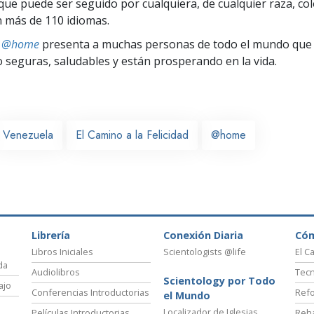
ue puede ser seguido por cualquiera, de cualquier raza, col
 más de 110 idiomas.
ts @home
presenta a muchas personas de todo el mundo que 
seguras, saludables y están prosperando en la vida.
Venezuela
El Camino a la Felicidad
@home
Librería
Conexión Diaria
Có
Libros Iniciales
Scientologists @life
El C
da
Audiolibros
Tecn
Scientology por Todo
ajo
Conferencias Introductorias
Refo
el Mundo
Localizador de Iglesias
Películas Introductorias
Reha