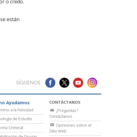
La Comunicación
or o credo.
se están
SÍGUENOS
CONTÁCTANOS
mo Ayudamos
amino a la Felicidad
¿Preguntas?
Contáctanos
ología de Estudio
Opiniones sobre el
rma Criminal
Sitio Web
bilitación de Drogas