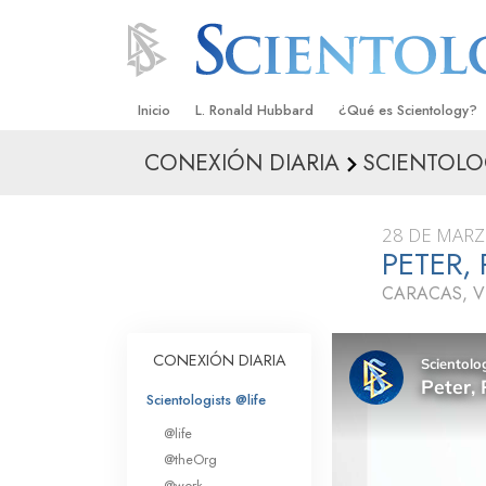
Inicio
L. Ronald Hubbard
¿Qué es Scientology?
CONEXIÓN DIARIA
SCIENTOLO
Creencias y Prácticas
Credos y Códigos de S
28 DE MARZ
Qué dicen los Scientolo
PETER,
Scientology
CARACAS, V
Conoce a un Scientolog
Dentro de una Iglesia
CONEXIÓN DIARIA
Los Principios Básicos 
Scientologists @life
@life
Una Introducción a Dian
@theOrg
@work