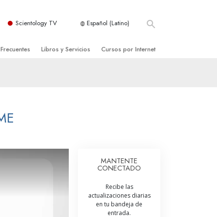
Scientology TV
Español (Latino)
 Frecuentes
Libros y Servicios
Cursos por Internet
es y principios básicos
niciales
Cómo Resolver los Conflictos
una Iglesia
bros
Las Dinámicas de la Existencia
zación de Scientology
ncias Introductorias
Los Componentes de la Comprensión
ME
s Introductorias
Soluciones para un Entorno Peligroso
s Iniciales
Ayudas para Enfermedades y Lesiones
MANTENTE
CONECTADO
anos
La Integridad y la Honestidad
Recibe las
os
El Matrimonio
actualizaciones diarias
en tu bandeja de
La Escala Tonal Emocional
entrada.
tology