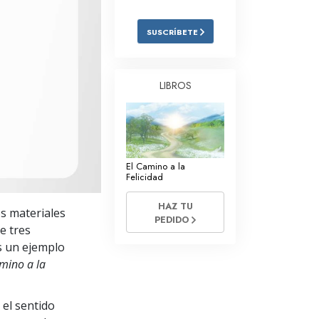
Respuestas a las Drogas
SUSCRÍBETE
Los Niños
Herramientas para el Entorno Laboral
LIBROS
La Ética y las
Condiciones
La Causa de la Supresión
El Camino a la
Investigaciones
Felicidad
Los Fundamentos de la Organización
HAZ TU
os materiales
PEDIDO
Los Fundamentos de las Relaciones
e tres
Públicas
s un ejemplo
mino a la
Objetivos y Metas
La Tecnología de Estudio
 el sentido