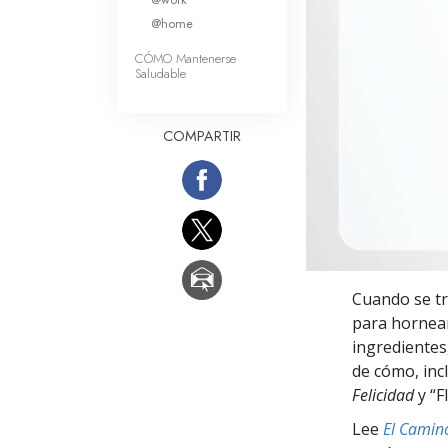
Amor y Odio: ¿Qué es
@home
CÓMO Mantenerse
Saludable
COMPARTIR
Cuando se tr
para hornear
ingredientes
de cómo, inc
Felicidad
y “F
Lee
El Camino