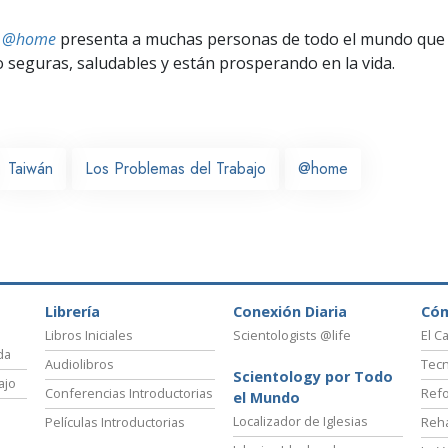
ts @home
presenta a muchas personas de todo el mundo que 
seguras, saludables y están prosperando en la vida.
Taiwán
Los Problemas del Trabajo
@home
Librería
Conexión Diaria
Có
Libros Iniciales
Scientologists @life
El C
da
Audiolibros
Tecn
Scientology por Todo
ajo
Conferencias Introductorias
Refo
el Mundo
Localizador de Iglesias
Películas Introductorias
Reha