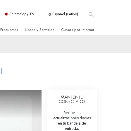
Scientology TV
Español (Latino)
 Frecuentes
Libros y Servicios
Cursos por Internet
es y principios básicos
niciales
Cómo Resolver los Conflictos
una Iglesia
bros
Las Dinámicas de la Existencia
zación de Scientology
ncias Introductorias
Los Componentes de la Comprensión
I
s Introductorias
Soluciones para un Entorno Peligroso
s Iniciales
Ayudas para Enfermedades y Lesiones
MANTENTE
CONECTADO
anos
La Integridad y la Honestidad
Recibe las
os
El Matrimonio
actualizaciones diarias
en tu bandeja de
La Escala Tonal Emocional
entrada.
tology