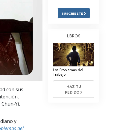
Respuestas a las Drogas
SUSCRÍBETE
Los Niños
Herramientas para el Entorno Laboral
LIBROS
La Ética y las
Condiciones
La Causa de la Supresión
Los Problemas del
Investigaciones
Trabajo
Los Fundamentos de la Organización
HAZ TU
dad con sus
PEDIDO
Los Fundamentos de las Relaciones
atención,
Públicas
 Chun‑Yi,
Objetivos y Metas
idiano y
La Tecnología de Estudio
oblemas del