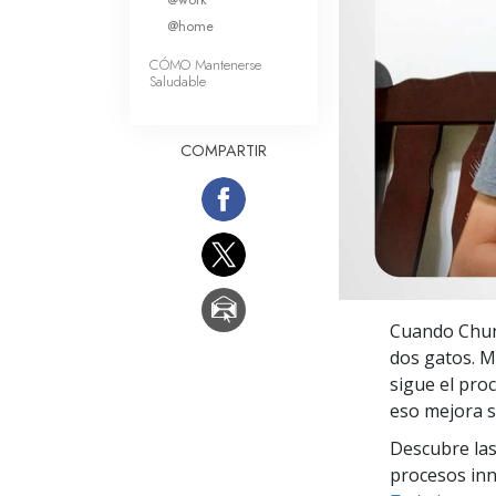
Amor y Odio: ¿Qué es
@home
CÓMO Mantenerse
Saludable
COMPARTIR
Cuando Chun-
dos gatos. M
sigue el pro
eso mejora s
Descubre las
procesos inno