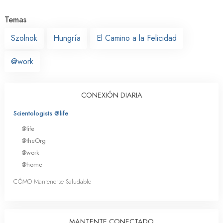
Temas
Szolnok
Hungría
El Camino a la Felicidad
@work
CONEXIÓN DIARIA
Scientologists @life
@life
@theOrg
@work
@home
CÓMO Mantenerse Saludable
MANTENTE CONECTADO