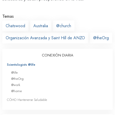
Temas
Chatswood
Australia
@church
Organización Avanzada y Saint Hill de ANZO
@theOrg
CONEXIÓN DIARIA
Scientologists @life
@life
@theOrg
@work
@home
CÓMO Mantenerse Saludable