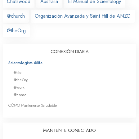
Chatswood
Australia
El Manual de Scientology
@church
Organización Avanzada y Saint Hill de ANZO
@theOrg
CONEXIÓN DIARIA
Scientologists @life
@life
@theOrg
@work
@home
CÓMO Mantenerse Saludable
MANTENTE CONECTADO