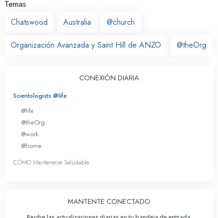
Temas
Chatswood
Australia
@church
Organización Avanzada y Saint Hill de ANZO
@theOrg
CONEXIÓN DIARIA
Scientologists @life
@life
@theOrg
@work
@home
CÓMO Mantenerse Saludable
MANTENTE CONECTADO
Recibe las actualizaciones diarias en tu bandeja de entrada.