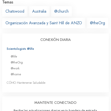
Temas
Chatswood
Australia
@church
Organización Avanzada y Saint Hill de ANZO
@theOrg
CONEXIÓN DIARIA
Scientologists @life
@life
@theOrg
@work
@home
CÓMO Mantenerse Saludable
MANTENTE CONECTADO
Recibe las actualizaciones diarias en tu bandeja de entrada.