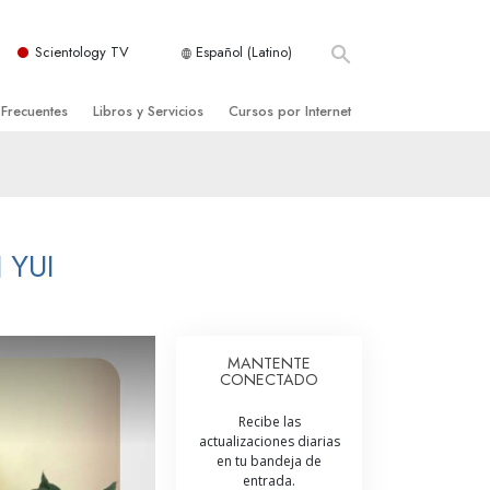
Scientology TV
Español (Latino)
 Frecuentes
Libros y Servicios
Cursos por Internet
es y principios básicos
niciales
Cómo Resolver los Conflictos
una Iglesia
bros
Las Dinámicas de la Existencia
zación de Scientology
ncias Introductorias
Los Componentes de la Comprensión
 YUI
s Introductorias
Soluciones para un Entorno Peligroso
s Iniciales
Ayudas para Enfermedades y Lesiones
MANTENTE
CONECTADO
anos
La Integridad y la Honestidad
Recibe las
os
El Matrimonio
actualizaciones diarias
en tu bandeja de
La Escala Tonal Emocional
entrada.
tology