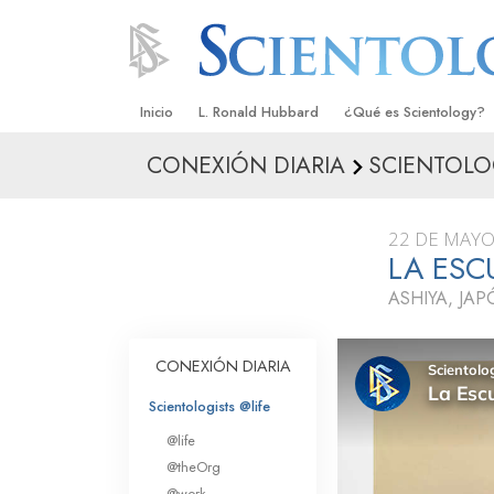
Inicio
L. Ronald Hubbard
¿Qué es Scientology?
CONEXIÓN DIARIA
SCIENTOLO
Creencias y Prácticas
Credos y Códigos de S
22 DE MAYO
Qué dicen los Scientolo
LA ESC
Scientology
ASHIYA, JA
Conoce a un Scientolog
Dentro de una Iglesia
CONEXIÓN DIARIA
Los Principios Básicos 
Scientologists @life
@life
Una Introducción a Dian
@theOrg
@work