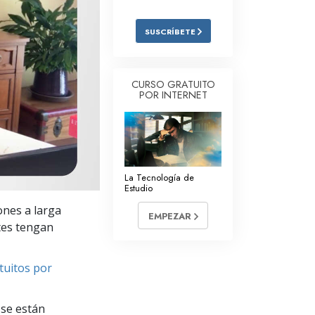
Respuestas a las Drogas
SUSCRÍBETE
Los Niños
Herramientas para el Entorno Laboral
CURSO GRATUITO
POR INTERNET
La Ética y las
Condiciones
La Causa de la Supresión
Investigaciones
La Tecnología de
Estudio
Los Fundamentos de la Organización
ones a larga
EMPEZAR
Los Fundamentos de las Relaciones
ntes tengan
Públicas
Objetivos y Metas
tuitos por
La Tecnología de Estudio
se están