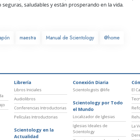
seguras, saludables y están prosperando en la vida.
Japón
maestra
Manual de Scientology
@home
Librería
Conexión Diaria
Có
Libros Iniciales
Scientologists @life
El C
da
Audiolibros
Tecn
Scientology por Todo
ajo
Conferencias Introductorias
Refo
el Mundo
Localizador de Iglesias
Películas Introductorias
Reha
Iglesias Ideales de
La V
Scientology en la
Scientology
Der
Actualidad