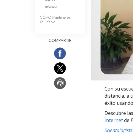
Amor y Odio: ¿Qué es
@home
CÓMO Mantenerse
Saludable
COMPARTIR
Con su escue
distancia, a 
éxito usando 
Descubre las
Internet
de
E
Scientologis