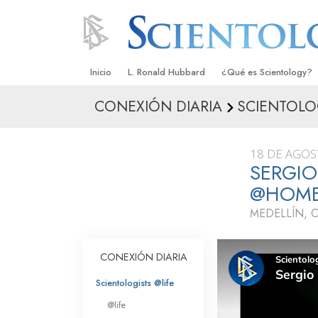
Inicio
L. Ronald Hubbard
¿Qué es Scientology?
CONEXIÓN DIARIA
SCIENTOLO
Creencias y Prácticas
Credos y Códigos de S
18 DE AGOS
Qué dicen los Scientolo
SERGIO
Scientology
@HOM
Conoce a un Scientolog
MEDELLÍN, 
Dentro de una Iglesia
CONEXIÓN DIARIA
Los Principios Básicos 
Scientologists @life
Una Introducción a Dian
@life