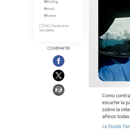
@theOrg
Amor y Odio: ¿Qué es
@work
@home
CÓMO Mantenerse
Saludable
COMPARTIR
Como contrat
escuche la p
sobre la vida
añicos todas 
La Escala To