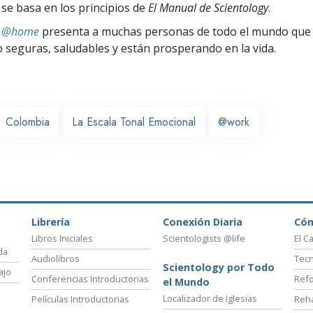
 se basa en los principios de
El Manual de Scientology
.
ts @home
presenta a muchas personas de todo el mundo que 
seguras, saludables y están prosperando en la vida.
Colombia
La Escala Tonal Emocional
@work
Librería
Conexión Diaria
Có
Libros Iniciales
Scientologists @life
El C
da
Audiolibros
Tecn
Scientology por Todo
ajo
Conferencias Introductorias
Refo
el Mundo
Localizador de Iglesias
Películas Introductorias
Reha