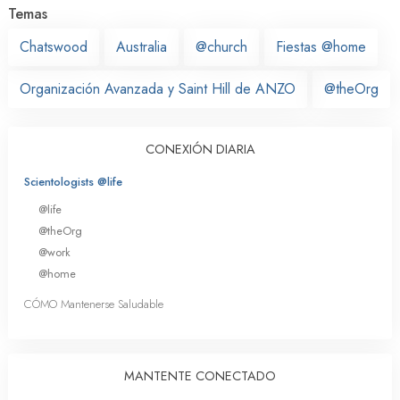
Temas
Chatswood
Australia
@church
Fiestas @home
Organización Avanzada y Saint Hill de ANZO
@theOrg
CONEXIÓN DIARIA
Scientologists @life
@life
@theOrg
@work
@home
CÓMO Mantenerse Saludable
MANTENTE CONECTADO