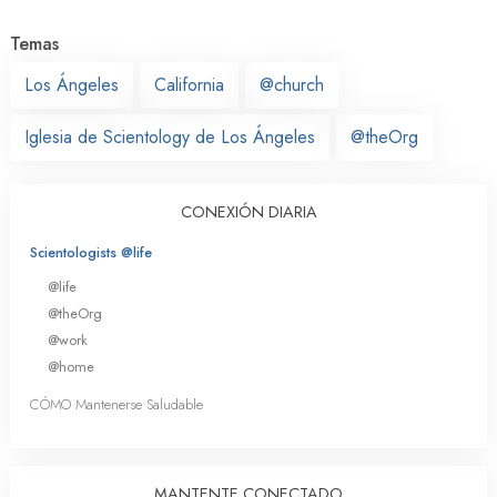
Temas
Los Ángeles
California
@church
Iglesia de Scientology de Los Ángeles
@theOrg
CONEXIÓN DIARIA
Scientologists @life
@life
@theOrg
@work
@home
CÓMO Mantenerse Saludable
MANTENTE CONECTADO