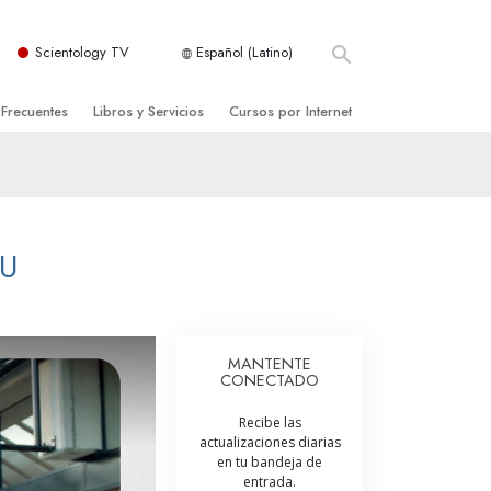
Scientology TV
Español (Latino)
 Frecuentes
Libros y Servicios
Cursos por Internet
es y principios básicos
niciales
Cómo Resolver los Conflictos
una Iglesia
bros
Las Dinámicas de la Existencia
zación de Scientology
ncias Introductorias
Los Componentes de la Comprensión
U
s Introductorias
Soluciones para un Entorno Peligroso
s Iniciales
Ayudas para Enfermedades y Lesiones
MANTENTE
CONECTADO
anos
La Integridad y la Honestidad
Recibe las
os
El Matrimonio
actualizaciones diarias
en tu bandeja de
La Escala Tonal Emocional
entrada.
tology