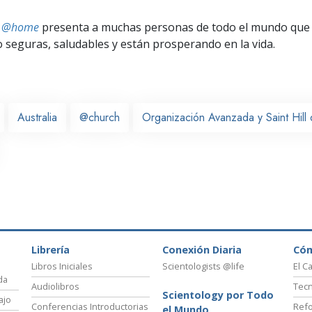
ts @home
presenta a muchas personas de todo el mundo que 
seguras, saludables y están prosperando en la vida.
Australia
@church
Organización Avanzada y Saint Hil
Librería
Conexión Diaria
Có
Libros Iniciales
Scientologists @life
El C
da
Audiolibros
Tecn
Scientology por Todo
ajo
Conferencias Introductorias
Refo
el Mundo