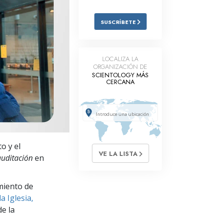
Respuestas a las Drogas
SUSCRÍBETE
Los Niños
Herramientas para el Entorno Laboral
LOCALIZA LA
ORGANIZACIÓN DE
La Ética y las
SCIENTOLOGY MÁS
Condiciones
CERCANA
La Causa de la Supresión
Investigaciones
Los Fundamentos de la Organización
o y el
VE LA LISTA
Los Fundamentos de las Relaciones
auditación
en
Públicas
Objetivos y Metas
miento de
a Iglesia,
La Tecnología de Estudio
e la