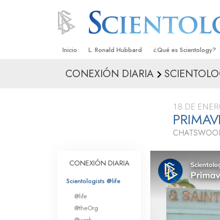
Inicio
L. Ronald Hubbard
¿Qué es Scientology?
CONEXIÓN DIARIA
SCIENTOLO
Creencias y Prácticas
Credos y Códigos de S
18 DE ENER
Qué dicen los Scientolo
PRIMAV
Scientology
CHATSWOOD
Conoce a un Scientolog
Dentro de una Iglesia
CONEXIÓN DIARIA
Los Principios Básicos 
Scientologists @life
@life
Una Introducción a Dian
@theOrg
@work