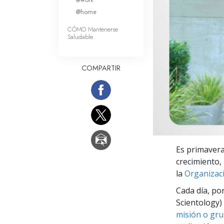
Amor y Odio: ¿Qué es
@home
CÓMO Mantenerse
Saludable
COMPARTIR
Es primavera
crecimiento, 
la
Organizaci
Cada día, po
Scientology) 
misión o gru