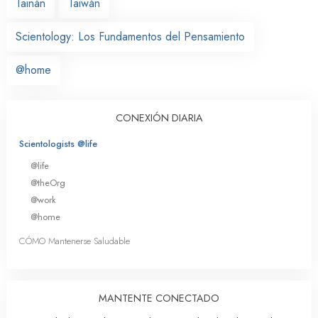
Tainán
Taiwán
Scientology: Los Fundamentos del Pensamiento
@home
CONEXIÓN DIARIA
Scientologists @life
@life
@theOrg
@work
@home
CÓMO Mantenerse Saludable
MANTENTE CONECTADO