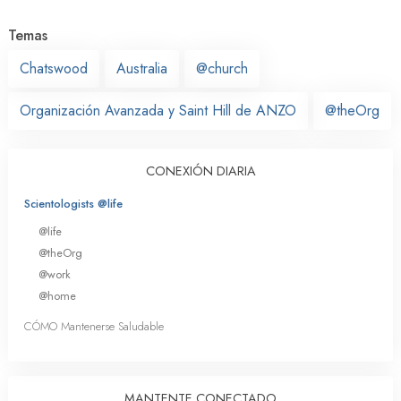
Temas
Chatswood
Australia
@church
Organización Avanzada y Saint Hill de ANZO
@theOrg
CONEXIÓN DIARIA
Scientologists @life
@life
@theOrg
@work
@home
CÓMO Mantenerse Saludable
MANTENTE CONECTADO