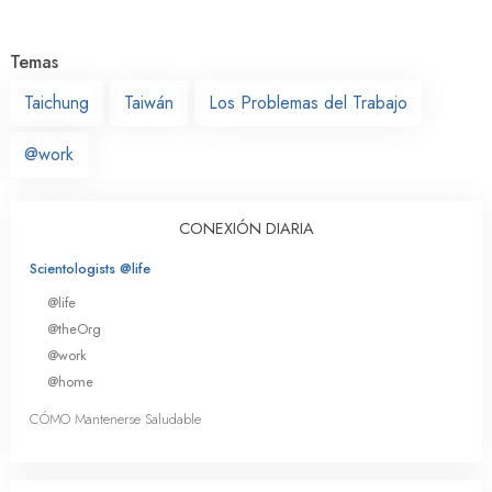
Temas
Taichung
Taiwán
Los Problemas del Trabajo
@work
CONEXIÓN DIARIA
Scientologists @life
@life
@theOrg
@work
@home
CÓMO Mantenerse Saludable